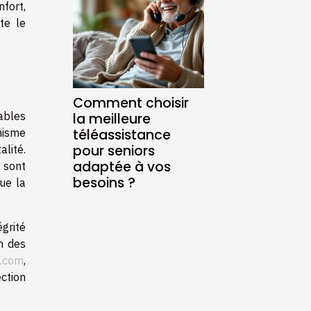
fort,
te le
Comment choisir
nables
la meilleure
téléassistance
anisme
pour seniors
alité.
adaptée à vos
 sont
besoins ?
ue la
grité
n des
.com
,
ction