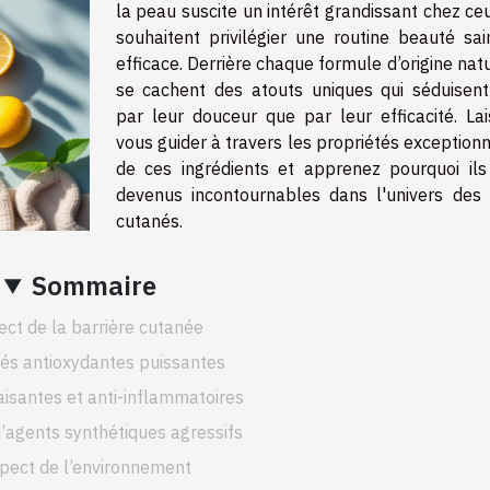
la peau suscite un intérêt grandissant chez ce
souhaitent privilégier une routine beauté sai
efficace. Derrière chaque formule d’origine nat
se cachent des atouts uniques qui séduisent
par leur douceur que par leur efficacité. Lai
vous guider à travers les propriétés exception
de ces ingrédients et apprenez pourquoi ils
devenus incontournables dans l'univers des 
cutanés.
Sommaire
ct de la barrière cutanée
tés antioxydantes puissantes
isantes et anti-inflammatoires
’agents synthétiques agressifs
pect de l’environnement