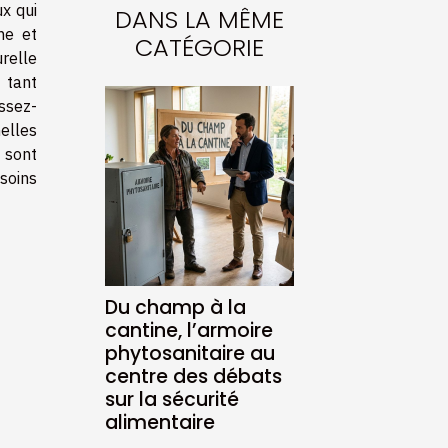
ux qui
DANS LA MÊME
ne et
CATÉGORIE
urelle
 tant
ssez-
nelles
 sont
soins
Du champ à la
cantine, l’armoire
phytosanitaire au
centre des débats
sur la sécurité
alimentaire