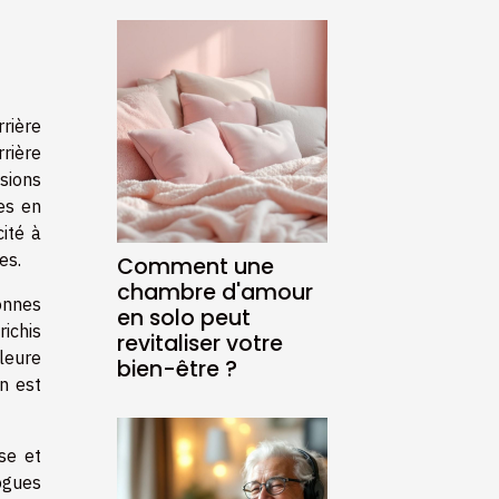
rière
rrière
sions
hes en
ité à
es.
Comment une
chambre d'amour
onnes
en solo peut
richis
revitaliser votre
leure
bien-être ?
n est
se et
ogues