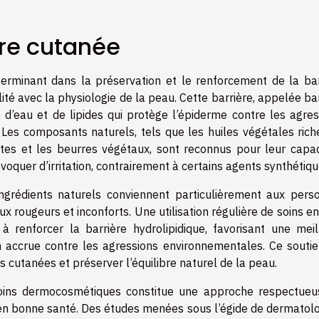
ère cutanée
terminant dans la préservation et le renforcement de la bar
ité avec la physiologie de la peau. Cette barrière, appelée ba
 d’eau et de lipides qui protège l’épiderme contre les agres
n. Les composants naturels, tels que les huiles végétales ric
antes et les beurres végétaux, sont reconnus pour leur capac
voquer d’irritation, contrairement à certains agents synthétiqu
s ingrédients naturels conviennent particulièrement aux pers
 rougeurs et inconforts. Une utilisation régulière de soins en
à renforcer la barrière hydrolipidique, favorisant une meil
on accrue contre les agressions environnementales. Ce soutie
ns cutanées et préserver l’équilibre naturel de la peau.
 soins dermocosmétiques constitue une approche respectueu
e en bonne santé. Des études menées sous l’égide de dermatol