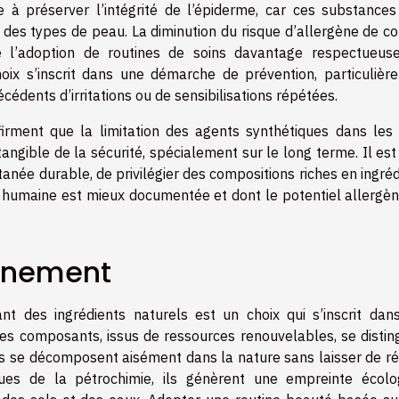
bue à préserver l’intégrité de l’épiderme, car ces substances
des types de peau. La diminution du risque d’allergène de co
e l’adoption de routines de soins davantage respectueus
hoix s’inscrit dans une démarche de prévention, particulièr
cédents d’irritations ou de sensibilisations répétées.
firment que la limitation des agents synthétiques dans les 
angible de la sécurité, spécialement sur le long terme. Il es
anée durable, de privilégier des compositions riches en ingré
u humaine est mieux documentée et dont le potentiel allergèn
onnement
t des ingrédients naturels est un choix qui s’inscrit dan
es composants, issus de ressources renouvelables, se distin
u’ils se décomposent aisément dans la nature sans laisser de r
sues de la pétrochimie, ils génèrent une empreinte écolo