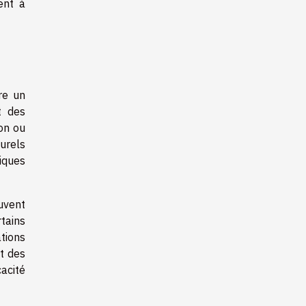
ent à
re un
t des
on ou
turels
iques
uvent
tains
tions
nt des
acité