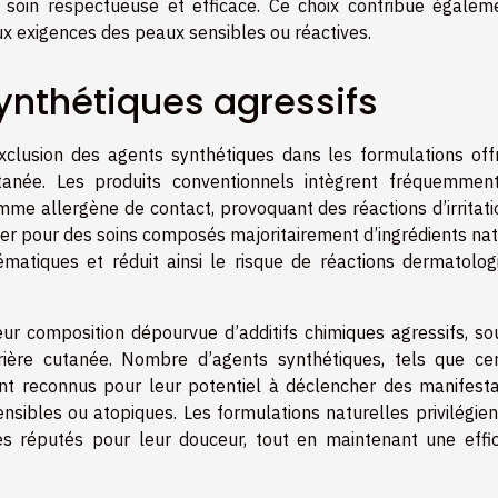
e soin respectueuse et efficace. Ce choix contribue égalem
ux exigences des peaux sensibles ou réactives.
ynthétiques agressifs
xclusion des agents synthétiques dans les formulations off
cutanée. Les produits conventionnels intègrent fréquemmen
me allergène de contact, provoquant des réactions d’irritati
Opter pour des soins composés majoritairement d’ingrédients na
ématiques et réduit ainsi le risque de réactions dermatolog
eur composition dépourvue d’additifs chimiques agressifs, so
ière cutanée. Nombre d’agents synthétiques, tels que cer
t reconnus pour leur potentiel à déclencher des manifesta
ensibles ou atopiques. Les formulations naturelles privilégie
es réputés pour leur douceur, tout en maintenant une effic