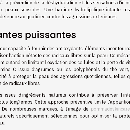
 la prévention de la déshydratation et des sensations d’incon
 peaux sensibles. Une barrière hydrolipidique intacte res
éfendre au quotidien contre les agressions extérieures.
antes puissantes
 leur capacité à fournir des antioxydants, éléments incontour
iser l’action néfaste des radicaux libres sur la peau. Ce méc
t cutané en limitant l’oxydation des cellules et la perte de vit
tamine C issue d’agrumes ou les polyphénols du thé vert,
cité à protéger la peau des agressions quotidiennes, telles q
 de radicaux libres.
s issus d’ingrédients naturels contribue à préserver l’inté
 plus longtemps. Cette approche préventive limite l’apparitio
ée. De nombreuses marques, à l’image de
pommadeskincare
aturels spécifiquement sélectionnés pour optimiser la prote
au.