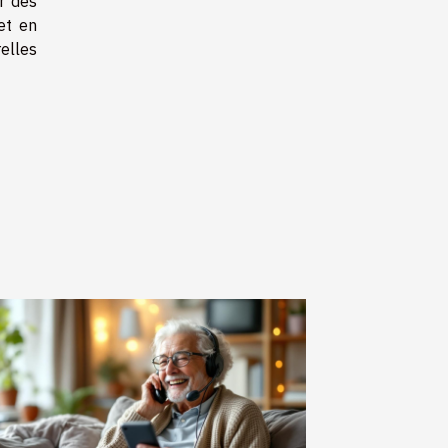
r des
et en
elles