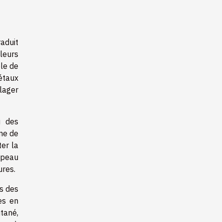
aduit
leurs
ble de
étaux
lager
u des
ine de
ter la
a peau
ures.
es des
es en
utané,