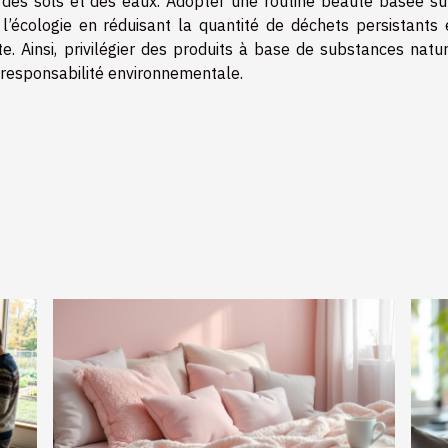
on des sols et des eaux. Adopter une routine beauté basée su
 l’écologie en réduisant la quantité de déchets persistants 
e. Ainsi, privilégier des produits à base de substances natur
t responsabilité environnementale.