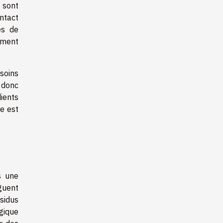
 sont
ntact
es de
ement
soins
t donc
dients
e est
s une
guent
ésidus
gique