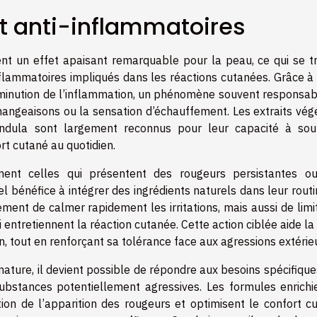
t anti-inflammatoires
nt un effet apaisant remarquable pour la peau, ce qui se tr
nflammatoires impliqués dans les réactions cutanées. Grâce à 
a diminution de l’inflammation, un phénomène souvent responsa
angeaisons ou la sensation d’échauffement. Les extraits vég
ndula sont largement reconnus pour leur capacité à sou
rt cutané au quotidien.
ment celles qui présentent des rougeurs persistantes o
el bénéfice à intégrer des ingrédients naturels dans leur rout
ment de calmer rapidement les irritations, mais aussi de limi
 entretiennent la réaction cutanée. Cette action ciblée aide l
n, tout en renforçant sa tolérance face aux agressions extérie
 nature, il devient possible de répondre aux besoins spécifiqu
substances potentiellement agressives. Les formules enrichi
ntion de l’apparition des rougeurs et optimisent le confort c