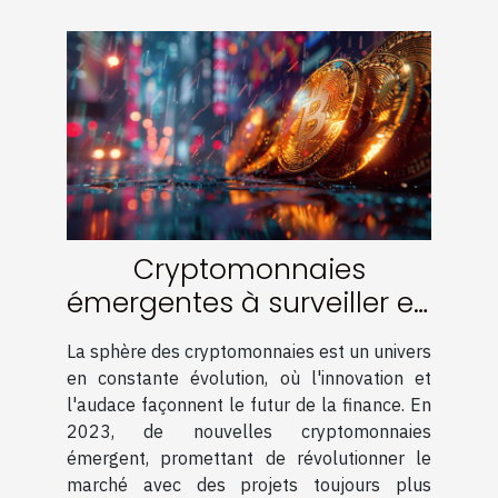
Cryptomonnaies
émergentes à surveiller en
2023 potentiel de
La sphère des cryptomonnaies est un univers
croissance et conseils
en constante évolution, où l'innovation et
d'investissement
l'audace façonnent le futur de la finance. En
2023, de nouvelles cryptomonnaies
émergent, promettant de révolutionner le
marché avec des projets toujours plus