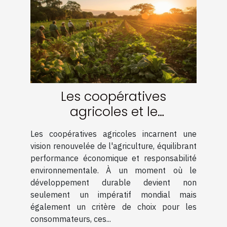
Les coopératives
agricoles et le
développement durable
Les coopératives agricoles incarnent une
Un modèle économique à
vision renouvelée de l'agriculture, équilibrant
suivre
performance économique et responsabilité
environnementale. À un moment où le
développement durable devient non
seulement un impératif mondial mais
également un critère de choix pour les
consommateurs, ces...