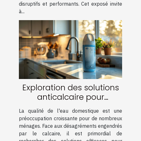
disruptifs et performants. Cet exposé invite
à...
Exploration des solutions
anticalcaire pour
améliorer la qualité de
La qualité de l'eau domestique est une
l'eau domestique
préoccupation croissante pour de nombreux
ménages. Face aux désagréments engendrés
par le calcaire, il est primordial de
rechercher des solutions efficaces pour