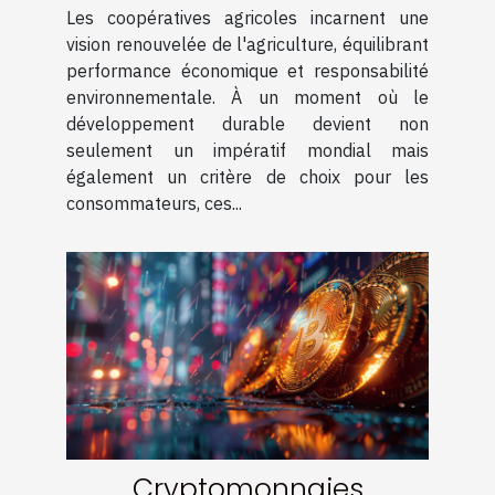
développement durable
Les coopératives agricoles incarnent une
Un modèle économique à
vision renouvelée de l'agriculture, équilibrant
suivre
performance économique et responsabilité
environnementale. À un moment où le
développement durable devient non
seulement un impératif mondial mais
également un critère de choix pour les
consommateurs, ces...
Cryptomonnaies