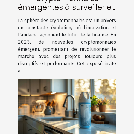
émergentes à surveiller en
2023 potentiel de
La sphère des cryptomonnaies est un univers
croissance et conseils
en constante évolution, où l'innovation et
d'investissement
l'audace façonnent le futur de la finance. En
2023, de nouvelles cryptomonnaies
émergent, promettant de révolutionner le
marché avec des projets toujours plus
disruptifs et performants. Cet exposé invite
à...