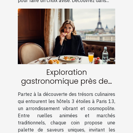
pour faire un choix avisé. Découvrez dans...
Exploration
gastronomique près des
hôtels 3 étoiles à Paris 13
Partez à la découverte des trésors culinaires
qui entourent les hôtels 3 étoiles à Paris 13,
un arrondissement vibrant et cosmopolite.
Entre ruelles animées et marchés
traditionnels, chaque coin propose une
palette de saveurs uniques, invitant les