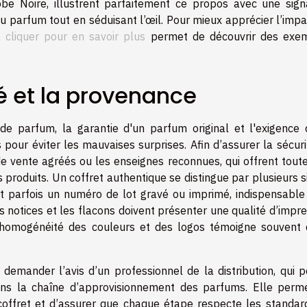
be Noire, illustrent parfaitement ce propos avec une sign
du parfum tout en séduisant l’œil. Pour mieux apprécier l’imp
é,
cliquer pour en savoir plus
permet de découvrir des exe
té et la provenance
t de parfum, la garantie d'un parfum original et l'exigence 
 pour éviter les mauvaises surprises. Afin d’assurer la sécur
s de vente agréés ou les enseignes reconnues, qui offrent tout
 produits. Un coffret authentique se distingue par plusieurs 
et parfois un numéro de lot gravé ou imprimé, indispensable
Les notices et les flacons doivent présenter une qualité d’impr
 l’homogénéité des couleurs et des logos témoigne souvent 
e demander l’avis d’un professionnel de la distribution, qui 
dans la chaîne d’approvisionnement des parfums. Elle perm
coffret et d’assurer que chaque étape respecte les standar