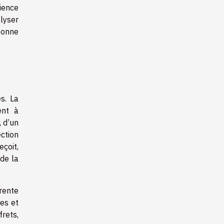
ience
alyser
rsonne
s. La
ent à
 d’un
ection
eçoit,
 de la
rente
res et
frets,