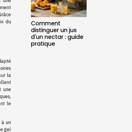
s une
ement
Grâce
ix du
Comment
distinguer un jus
d'un nectar : guide
pratique
dapté
soires
ur la
ellent
t une
ques,
nt le
 à un
le gel