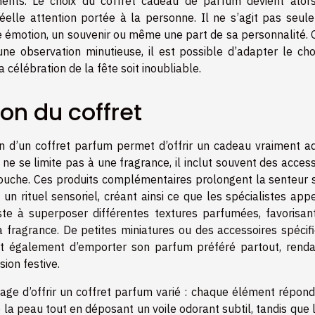
nents. Le choix du coffret cadeau de parfum devient alor
réelle attention portée à la personne. Il ne s’agit pas seul
ne émotion, un souvenir ou même une part de sa personnalité. 
une observation minutieuse, il est possible d’adapter le cho
a célébration de la fête soit inoubliable.
on du coffret
n d’un coffret parfum permet d’offrir un cadeau vraiment a
 ne se limite pas à une fragrance, il inclut souvent des acces
douche. Ces produits complémentaires prolongent la senteur s
un rituel sensoriel, créant ainsi ce que les spécialistes app
ste à superposer différentes textures parfumées, favorisan
 fragrance. De petites miniatures ou des accessoires spécifi
t également d’emporter son parfum préféré partout, renda
sion festive.
age d’offrir un coffret parfum varié : chaque élément répond
 la peau tout en déposant un voile odorant subtil, tandis que 