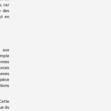
, car
e des
ut en
e aux
emple
onnes
ances
sexes
pièce
tions
 Cette
que du