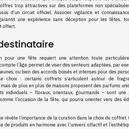
 offres trop attractives sur des plateformes non spécialisées
sus d’un circuit officiel. Associer vigilance et connaissanc
 garantit une expérience sans déception pour les fêtes, to
t offert.
destinataire
m pour une fête requiert une attention toute particulièr
n compte l’âge permet de viser des senteurs adaptées, par ex
 jeunes, ou bien des accords boisés et intenses pour des pers
e choix : certains coffrets s’articulent autour de fragr
, mais de plus en plus de maisons proposent des parfums uni
ûts individuels – floraux, orientaux, gourmands – sont une 
omme l’occasion de la fête, qui pourra orienter vers des édi
e révèle l’importance de la curation dans le choix du coffret.
 de produits en harmonie avec l’univers olfactif et l’esthéti