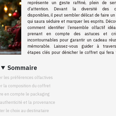
représente un geste raffiné, plein de se
d’attention. Devant la diversité des o
disponibles, il peut sembler délicat de faire un
qui saura séduire et marquer les esprits. Déco
comment identifier l’ensemble olfactif idéa
prenant en compte des astuces et crit
incontournables pour garantir un cadeau réus
mémorable. Laissez-vous guider à traver
étapes clés pour dénicher le coffret qui fera 
Sommaire
er les préférences olfactives
r la composition du coffret
re en compte le packaging
l’authenticité et la provenance
er le choix au destinataire