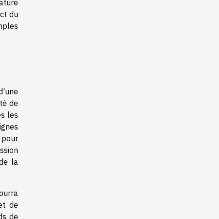
ature
act du
mples
d'une
ité de
es les
signes
 pour
ession
de la
pourra
et de
ds de