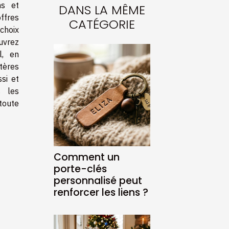
ns et
DANS LA MÊME
ffres
CATÉGORIE
 choix
uvrez
l, en
ères
si et
s les
toute
Comment un
porte-clés
personnalisé peut
renforcer les liens ?