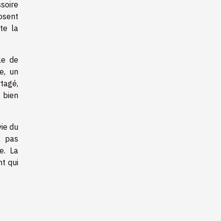
soire
osent
te la
le de
e, un
tagé,
a bien
.
vie du
a pas
e. La
nt qui