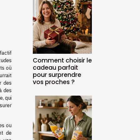
factif
Comment choisir le
tudes
cadeau parfait
nts où
pour surprendre
rrait
vos proches ?
r des
à des
, qui
ssurer
es ou
nt de