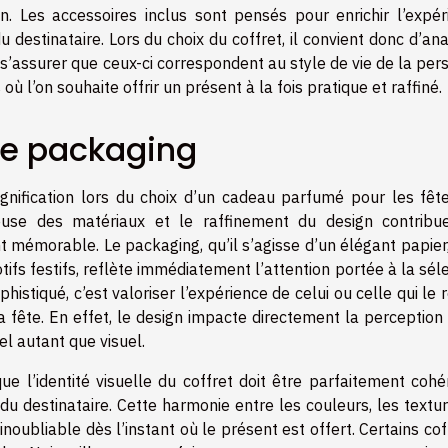
 Les accessoires inclus sont pensés pour enrichir l’expér
du destinataire. Lors du choix du coffret, il convient donc d’an
 s’assurer que ceux-ci correspondent au style de vie de la pe
 où l’on souhaite offrir un présent à la fois pratique et raffiné.
le packaging
ignification lors du choix d’un cadeau parfumé pour les fête
ieuse des matériaux et le raffinement du design contribu
mémorable. Le packaging, qu’il s’agisse d’un élégant papier,
ifs festifs, reflète immédiatement l’attention portée à la sél
istiqué, c’est valoriser l’expérience de celui ou celle qui le r
a fête. En effet, le design impacte directement la perception
el autant que visuel.
ue l’identité visuelle du coffret doit être parfaitement cohé
du destinataire. Cette harmonie entre les couleurs, les textu
oubliable dès l’instant où le présent est offert. Certains cof