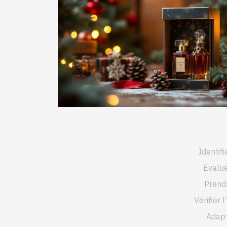
Identifi
Évalue
Prend
Vérifier 
Adapt