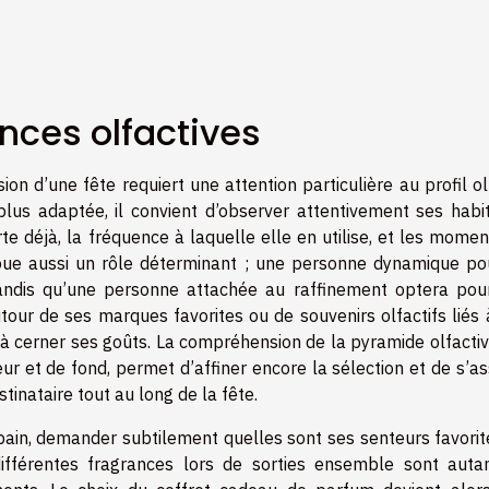
ences olfactives
on d’une fête requiert une attention particulière au profil ol
 plus adaptée, il convient d’observer attentivement ses habi
te déjà, la fréquence à laquelle elle en utilise, et les mome
joue aussi un rôle déterminant ; une personne dynamique pou
tandis qu’une personne attachée au raffinement optera pou
our de ses marques favorites ou de souvenirs olfactifs liés 
 cerner ses goûts. La compréhension de la pyramide olfactive
ur et de fond, permet d’affiner encore la sélection et de s’a
stinataire tout au long de la fête.
bain, demander subtilement quelles sont ses senteurs favorit
différentes fragrances lors de sorties ensemble sont auta