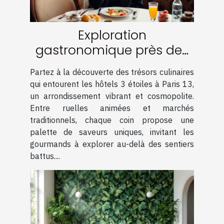
Exploration
gastronomique près des
hôtels 3 étoiles à Paris 13
Partez à la découverte des trésors culinaires
qui entourent les hôtels 3 étoiles à Paris 13,
un arrondissement vibrant et cosmopolite.
Entre ruelles animées et marchés
traditionnels, chaque coin propose une
palette de saveurs uniques, invitant les
gourmands à explorer au-delà des sentiers
battus....