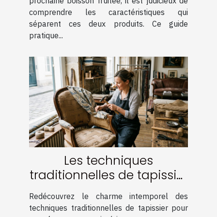
prochaine boisson fruitée, il est judicieux de
comprendre les caractéristiques qui
séparent ces deux produits. Ce guide
pratique...
Les techniques
traditionnelles de tapissier
pour un intérieur élégant
Redécouvrez le charme intemporel des
techniques traditionnelles de tapissier pour