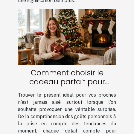
une signification bien plus...
Comment choisir le
cadeau parfait pour
surprendre vos proches ?
Trouver le présent idéal pour vos proches
n’est jamais aisé, surtout lorsque l’on
souhaite provoquer une véritable surprise.
De la compréhension des goûts personnels à
la prise en compte des tendances du
moment, chaque détail compte pour