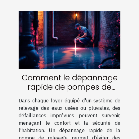
Comment le dépannage
rapide de pompes de
relevage peut éviter des
Dans chaque foyer équipé d'un système de
catastrophes
relevage des eaux usées ou pluviales, des
domestiques ?
défaillances imprévues peuvent survenir,
menaçant le confort et la sécurité de
l’habitation. Un dépannage rapide de la
pompe de relevage permet d’éviter des