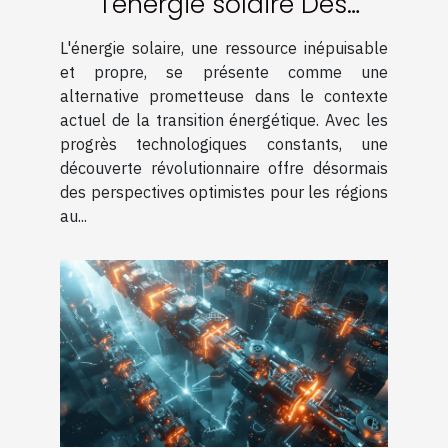
l'énergie solaire Des
panneaux plus efficaces
L'énergie solaire, une ressource inépuisable
pour le climat nordique
et propre, se présente comme une
alternative prometteuse dans le contexte
actuel de la transition énergétique. Avec les
progrès technologiques constants, une
découverte révolutionnaire offre désormais
des perspectives optimistes pour les régions
au...