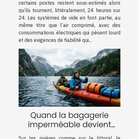
innovantes
certains postes restent sous-estimés alors
qu’ils tournent, littéralement, 24 heures sur
24. Les systèmes de vide en font partie, au
même titre que l’air comprimé, avec des
consommations électriques qui pèsent lourd
et des exigences de fiabilité qui...
Quand la bagagerie
imperméable devient
l’alliée des aventuriers en
Sur les rivières comme sur le littoral, le