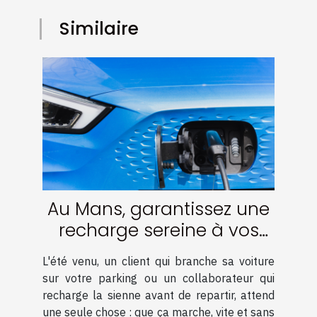
Similaire
Au Mans, garantissez une
recharge sereine à vos
clients et collaborateurs
L'été venu, un client qui branche sa voiture
sur vos bornes malgré les
sur votre parking ou un collaborateur qui
pics de chaleur !
recharge la sienne avant de repartir, attend
une seule chose : que ça marche, vite et sans