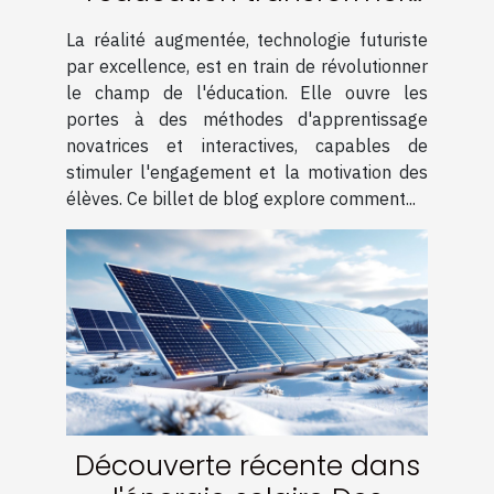
l'apprentissage et
La réalité augmentée, technologie futuriste
l'engagement des élèves
par excellence, est en train de révolutionner
le champ de l'éducation. Elle ouvre les
portes à des méthodes d'apprentissage
novatrices et interactives, capables de
stimuler l'engagement et la motivation des
élèves. Ce billet de blog explore comment...
Découverte récente dans