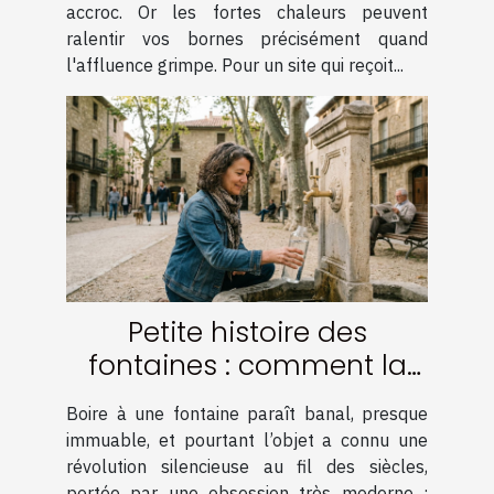
accroc. Or les fortes chaleurs peuvent
ralentir vos bornes précisément quand
l'affluence grimpe. Pour un site qui reçoit...
Petite histoire des
fontaines : comment la
filtration a tout changé
Boire à une fontaine paraît banal, presque
immuable, et pourtant l’objet a connu une
révolution silencieuse au fil des siècles,
portée par une obsession très moderne :