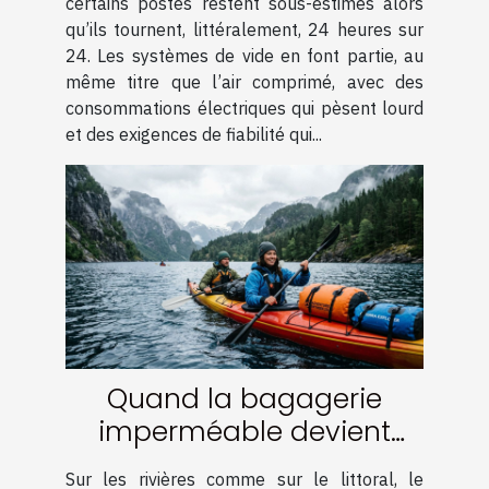
certains postes restent sous-estimés alors
qu’ils tournent, littéralement, 24 heures sur
24. Les systèmes de vide en font partie, au
même titre que l’air comprimé, avec des
consommations électriques qui pèsent lourd
et des exigences de fiabilité qui...
Quand la bagagerie
imperméable devient
l’alliée des aventuriers en
Sur les rivières comme sur le littoral, le