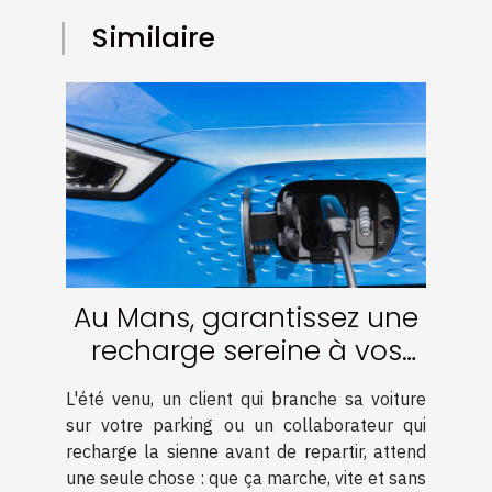
Similaire
Au Mans, garantissez une
recharge sereine à vos
clients et collaborateurs
L'été venu, un client qui branche sa voiture
sur vos bornes malgré les
sur votre parking ou un collaborateur qui
pics de chaleur !
recharge la sienne avant de repartir, attend
une seule chose : que ça marche, vite et sans