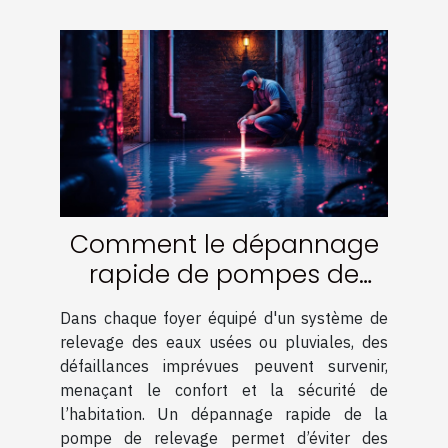
Comment le dépannage
rapide de pompes de
relevage peut éviter des
Dans chaque foyer équipé d'un système de
catastrophes
relevage des eaux usées ou pluviales, des
domestiques ?
défaillances imprévues peuvent survenir,
menaçant le confort et la sécurité de
l’habitation. Un dépannage rapide de la
pompe de relevage permet d’éviter des