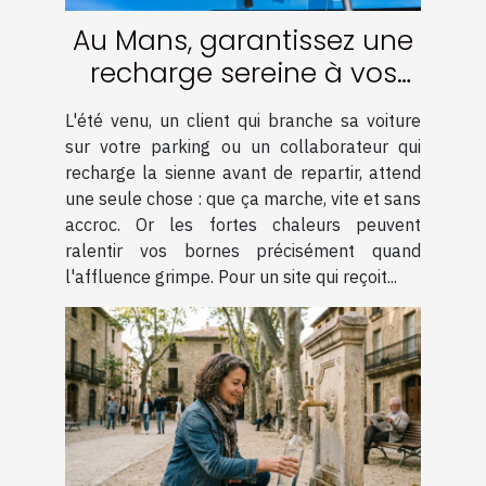
Au Mans, garantissez une
recharge sereine à vos
clients et collaborateurs
L'été venu, un client qui branche sa voiture
sur vos bornes malgré les
sur votre parking ou un collaborateur qui
pics de chaleur !
recharge la sienne avant de repartir, attend
une seule chose : que ça marche, vite et sans
accroc. Or les fortes chaleurs peuvent
ralentir vos bornes précisément quand
l'affluence grimpe. Pour un site qui reçoit...