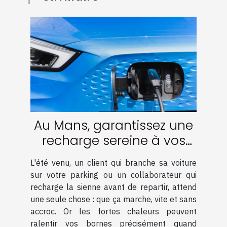
Au Mans, garantissez une
recharge sereine à vos
clients et collaborateurs
L'été venu, un client qui branche sa voiture
sur vos bornes malgré les
sur votre parking ou un collaborateur qui
pics de chaleur !
recharge la sienne avant de repartir, attend
une seule chose : que ça marche, vite et sans
accroc. Or les fortes chaleurs peuvent
ralentir vos bornes précisément quand