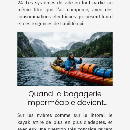
24. Les systèmes de vide en font partie, au
même titre que l’air comprimé, avec des
consommations électriques qui pèsent lourd
et des exigences de fiabilité qui...
Quand la bagagerie
imperméable devient
l’alliée des aventuriers en
Sur les rivières comme sur le littoral, le
kayak
kayak attire de plus en plus d’adeptes, et
avec eux une question très concrète revient