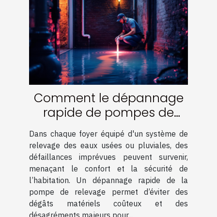
Comment le dépannage
rapide de pompes de
relevage peut éviter des
Dans chaque foyer équipé d'un système de
catastrophes
relevage des eaux usées ou pluviales, des
domestiques ?
défaillances imprévues peuvent survenir,
menaçant le confort et la sécurité de
l’habitation. Un dépannage rapide de la
pompe de relevage permet d’éviter des
dégâts matériels coûteux et des
désagréments majeurs pour...