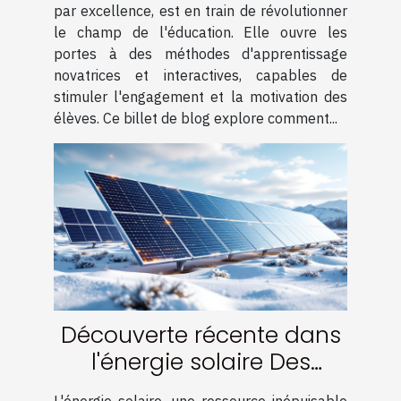
l'engagement des élèves
par excellence, est en train de révolutionner
le champ de l'éducation. Elle ouvre les
portes à des méthodes d'apprentissage
novatrices et interactives, capables de
stimuler l'engagement et la motivation des
élèves. Ce billet de blog explore comment...
Découverte récente dans
l'énergie solaire Des
panneaux plus efficaces
L'énergie solaire, une ressource inépuisable