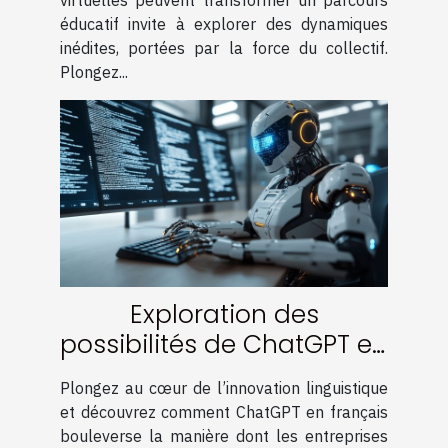
virtuelles peuvent transformer un parcours
éducatif invite à explorer des dynamiques
inédites, portées par la force du collectif.
Plongez...
Exploration des
possibilités de ChatGPT en
français pour les
Plongez au cœur de l’innovation linguistique
entreprises locales
et découvrez comment ChatGPT en français
bouleverse la manière dont les entreprises