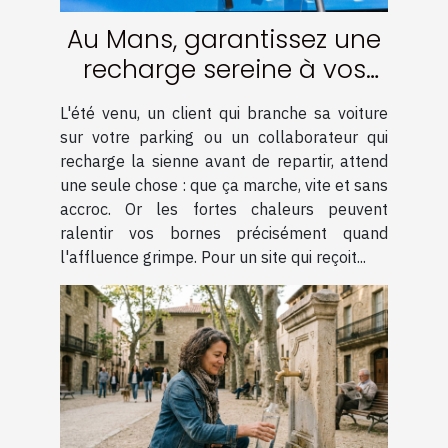
Au Mans, garantissez une
recharge sereine à vos
clients et collaborateurs
L'été venu, un client qui branche sa voiture
sur vos bornes malgré les
sur votre parking ou un collaborateur qui
pics de chaleur !
recharge la sienne avant de repartir, attend
une seule chose : que ça marche, vite et sans
accroc. Or les fortes chaleurs peuvent
ralentir vos bornes précisément quand
l'affluence grimpe. Pour un site qui reçoit...