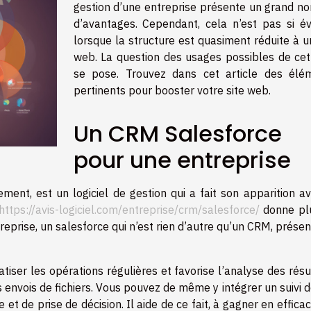
gestion d’une entreprise présente un grand n
d’avantages. Cependant, cela n’est pas si év
lorsque la structure est quasiment réduite à u
web. La question des usages possibles de cet 
se pose. Trouvez dans cet article des élé
pertinents pour booster votre site web.
Un CRM Salesforce
pour une entreprise
nt, est un logiciel de gestion qui a fait son apparition av
https://avis-logiciel.com/entreprise/crm/salesforce/
donne pl
treprise, un salesforce qui n’est rien d’autre qu’un CRM, prése
tiser les opérations régulières et favorise l’analyse des résu
 envois de fichiers. Vous pouvez de même y intégrer un suivi 
et de prise de décision. Il aide de ce fait, à gagner en efficac