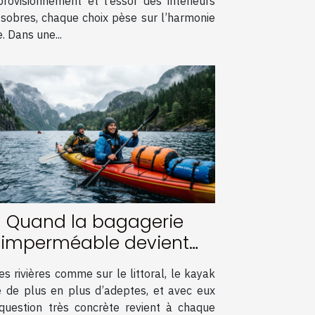
provisionnement et l’essor des intérieurs
 sobres, chaque choix pèse sur l’harmonie
e. Dans une...
Quand la bagagerie
imperméable devient
’alliée des aventuriers en
es rivières comme sur le littoral, le kayak
kayak
re de plus en plus d’adeptes, et avec eux
question très concrète revient à chaque