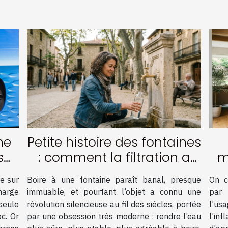
ne
Petite histoire des fontaines
s
: comment la filtration a
m
rs
tout changé
d
re sur
Boire à une fontaine paraît banal, presque
On c
es
harge
immuable, et pourtant l’objet a connu une
par 
seule
révolution silencieuse au fil des siècles, portée
l’us
c. Or
par une obsession très moderne : rendre l’eau
l’inf