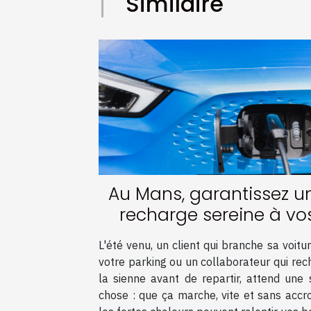
Similaire
Au Mans, garantissez u
recharge sereine à vo
clients et collaborateu
L'été venu, un client qui branche sa voitu
sur vos bornes malgré l
votre parking ou un collaborateur qui rec
pics de chaleur !
la sienne avant de repartir, attend une 
chose : que ça marche, vite et sans accro