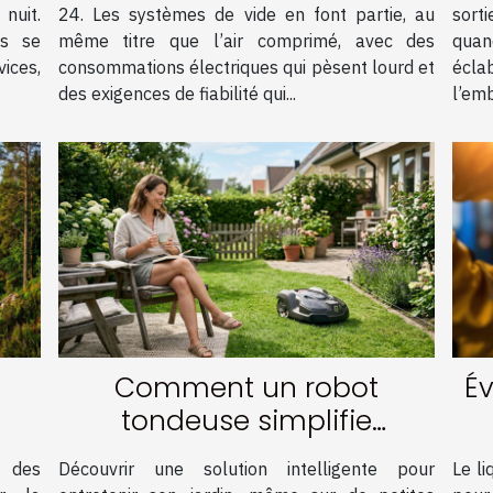
nuit.
24. Les systèmes de vide en font partie, au
sort
es se
même titre que l’air comprimé, avec des
quan
ices,
consommations électriques qui pèsent lourd et
écl
des exigences de fiabilité qui...
l’emb
Comment un robot
Év
tondeuse simplifie
l'entretien des petites
e des
Découvrir une solution intelligente pour
Le l
surfaces ?