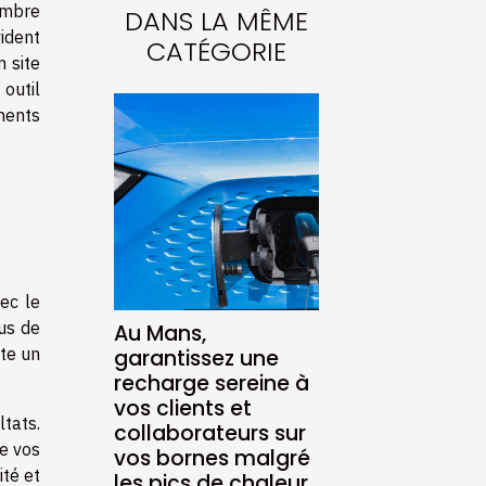
ombre
DANS LA MÊME
ident
CATÉGORIE
n site
outil
ments
ec le
us de
Au Mans,
nte un
garantissez une
recharge sereine à
vos clients et
ltats.
collaborateurs sur
de vos
vos bornes malgré
ité et
les pics de chaleur