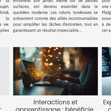
r la
entretenir son jardin, même sur de petites
pour 
ujet,
surfaces, est devenu essentiel dans le
une 
ondi,
quotidien moderne. Les robots tondeuses se
Malg
r la
présentent comme des alliés incontournables
souv
e vie.
pour simplifier les tâches d’entretien, tout en
à de
aphes
garantissant un résultat impeccable....
cet a
Interactions et
Ex
r
apprentissage : bénéficier