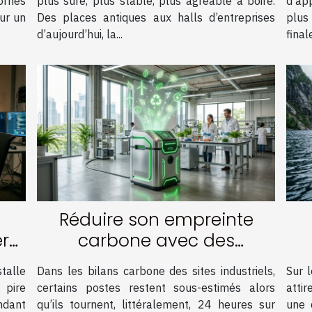
bornes
plus sûre, plus stable, plus agréable à boire.
d’ap
ur un
Des places antiques aux halls d’entreprises
plus
d’aujourd’hui, la...
final
Réduire son empreinte
er
carbone avec des
solutions de vide
l
talle
Dans les bilans carbone des sites industriels,
Sur l
innovantes
 pire
certains postes restent sous-estimés alors
atti
ndant
qu’ils tournent, littéralement, 24 heures sur
une 