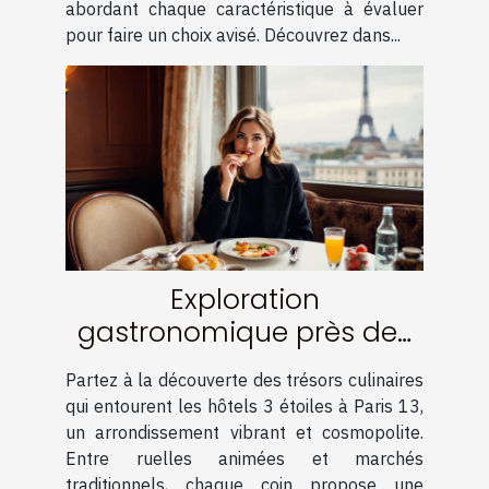
abordant chaque caractéristique à évaluer
pour faire un choix avisé. Découvrez dans...
Exploration
gastronomique près des
hôtels 3 étoiles à Paris 13
Partez à la découverte des trésors culinaires
qui entourent les hôtels 3 étoiles à Paris 13,
un arrondissement vibrant et cosmopolite.
Entre ruelles animées et marchés
traditionnels, chaque coin propose une