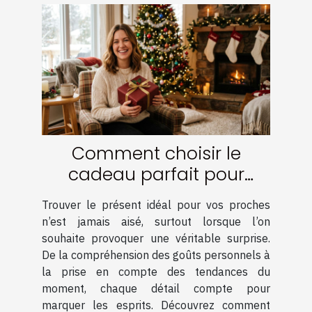
Comment choisir le
cadeau parfait pour
surprendre vos proches ?
Trouver le présent idéal pour vos proches
n’est jamais aisé, surtout lorsque l’on
souhaite provoquer une véritable surprise.
De la compréhension des goûts personnels à
la prise en compte des tendances du
moment, chaque détail compte pour
marquer les esprits. Découvrez comment