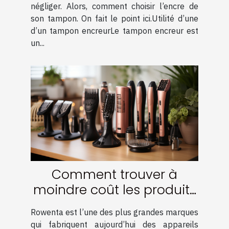
négliger. Alors, comment choisir l’encre de
son tampon. On fait le point ici.Utilité d’une
d’un tampon encreurLe tampon encreur est
un...
Comment trouver à
moindre coût les produits
de la marque Rowenta ?
Rowenta est l’une des plus grandes marques
qui fabriquent aujourd’hui des appareils