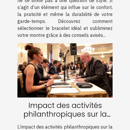
ne se limite pas à une question de style. Il
s’agit d’un élément qui influe sur le confort,
la praticité et même la durabilité de votre
garde-temps. Découvrez comment
sélectionner le bracelet idéal et subliminez
votre montre grâce à des conseils avisés...
Impact des activités
philanthropiques sur la
réputation des célébrités
L’impact des activités philanthropiques sur la