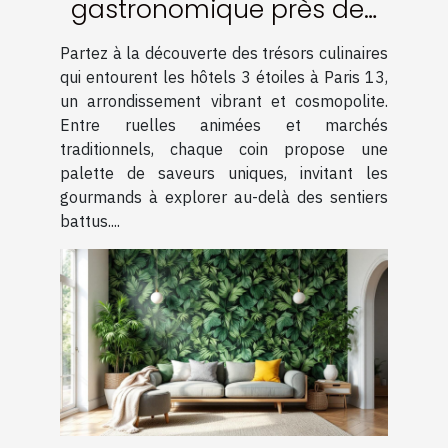
gastronomique près des
hôtels 3 étoiles à Paris 13
Partez à la découverte des trésors culinaires
qui entourent les hôtels 3 étoiles à Paris 13,
un arrondissement vibrant et cosmopolite.
Entre ruelles animées et marchés
traditionnels, chaque coin propose une
palette de saveurs uniques, invitant les
gourmands à explorer au-delà des sentiers
battus....