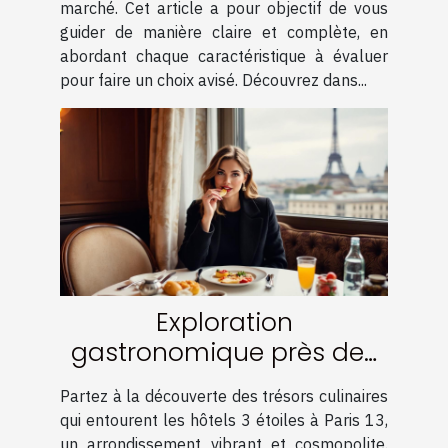
marché. Cet article a pour objectif de vous
guider de manière claire et complète, en
abordant chaque caractéristique à évaluer
pour faire un choix avisé. Découvrez dans...
Exploration
gastronomique près des
hôtels 3 étoiles à Paris 13
Partez à la découverte des trésors culinaires
qui entourent les hôtels 3 étoiles à Paris 13,
un arrondissement vibrant et cosmopolite.