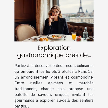
Exploration
gastronomique près des
hôtels 3 étoiles à Paris 13
Partez à la découverte des trésors culinaires
qui entourent les hôtels 3 étoiles à Paris 13,
un arrondissement vibrant et cosmopolite.
Entre ruelles animées et marchés
traditionnels, chaque coin propose une
palette de saveurs uniques, invitant les
gourmands à explorer au-delà des sentiers
battus....