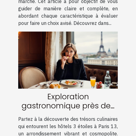
marché. Cet article a pour objectif de vous
guider de manière claire et complète, en
abordant chaque caractéristique à évaluer
pour faire un choix avisé. Découvrez dans...
Exploration
gastronomique près des
hôtels 3 étoiles à Paris 13
Partez à la découverte des trésors culinaires
qui entourent les hôtels 3 étoiles à Paris 13,
un arrondissement vibrant et cosmopolite.