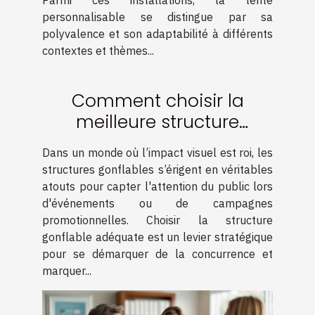
Parmi ces installations, la tente
personnalisable se distingue par sa
polyvalence et son adaptabilité à différents
contextes et thèmes...
Comment choisir la
meilleure structure
gonflable pour maximiser
Dans un monde où l’impact visuel est roi, les
votre visibilité
structures gonflables s’érigent en véritables
atouts pour capter l'attention du public lors
d'événements ou de campagnes
promotionnelles. Choisir la structure
gonflable adéquate est un levier stratégique
pour se démarquer de la concurrence et
marquer...