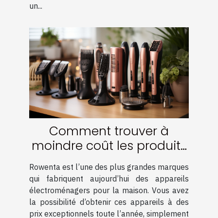
un...
Comment trouver à
moindre coût les produits
de la marque Rowenta ?
Rowenta est l’une des plus grandes marques
qui fabriquent aujourd’hui des appareils
électroménagers pour la maison. Vous avez
la possibilité d’obtenir ces appareils à des
prix exceptionnels toute l’année, simplement